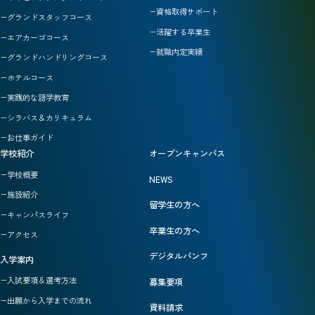
資格取得サポート
グランドスタッフコース
活躍する卒業生
エアカーゴコース
就職内定実績
グランドハンドリングコース
ホテルコース
実践的な語学教育
シラバス＆カリキュラム
お仕事ガイド
学校紹介
オープンキャンパス
学校概要
NEWS
施設紹介
留学生の方へ
キャンパスライフ
卒業生の方へ
アクセス
デジタルパンフ
入学案内
入試要項＆選考方法
募集要項
出願から入学までの流れ
資料請求