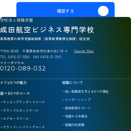
確認する
学校法人翔陽学園
成田航空ビジネス専門学校
高等教育の修学支援新制度（高等教育無償化制度）認定校
〒286-0048 千葉県成田市公津の杜2-28-4
Google Map
TEL 0476-27-2500 FAX 0476-27-7811
フリーダイヤル
0120-089-032
ナリビ6つの魅力
就職について
高い就職率を支える4つの理由
選べる5つのコース
インターンシップ
キャビンアテンダントコース
資格取得サポート
グランドスタッフコース
活躍する卒業生
エアカーゴコース
就職内定実績
グランドハンドリングコース