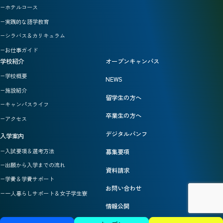
ホテルコース
実践的な語学教育
シラバス＆カリキュラム
お仕事ガイド
学校紹介
オープンキャンパス
学校概要
NEWS
施設紹介
留学生の方へ
キャンパスライフ
卒業生の方へ
アクセス
デジタルパンフ
入学案内
入試要項＆選考方法
募集要項
出願から入学までの流れ
資料請求
学費＆学費サポート
お問い合わせ
一人暮らしサポート＆女子学生寮
情報公開